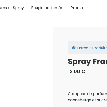
ums et Spray
Bougie parfumée
Promo
Home
Produit
/
Spray Fr
12,00
€
Composé de parfums p
canneberge et sucre